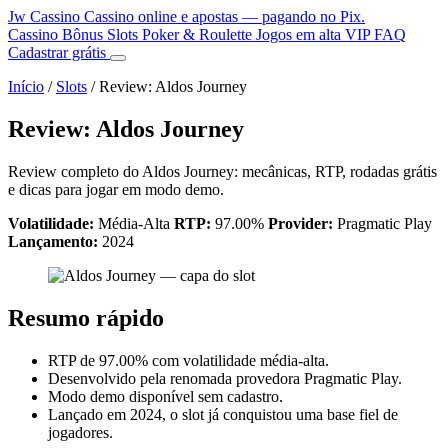
Jw Cassino
Cassino online e apostas — pagando no Pix.
Cassino
Bônus
Slots
Poker & Roulette
Jogos em alta
VIP
FAQ
Cadastrar grátis
Início
/
Slots
/
Review: Aldos Journey
Review: Aldos Journey
Review completo do Aldos Journey: mecânicas, RTP, rodadas grátis
e dicas para jogar em modo demo.
Volatilidade:
Média-Alta
RTP:
97.00%
Provider:
Pragmatic Play
Lançamento:
2024
Resumo rápido
RTP de 97.00% com volatilidade média-alta.
Desenvolvido pela renomada provedora Pragmatic Play.
Modo demo disponível sem cadastro.
Lançado em 2024, o slot já conquistou uma base fiel de
jogadores.