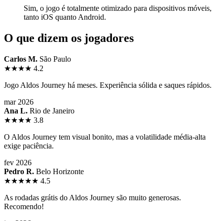
Sim, o jogo é totalmente otimizado para dispositivos móveis,
tanto iOS quanto Android.
O que dizem os jogadores
Carlos M.
São Paulo
★★★★
4.2
Jogo Aldos Journey há meses. Experiência sólida e saques rápidos.
mar 2026
Ana L.
Rio de Janeiro
★★★★
3.8
O Aldos Journey tem visual bonito, mas a volatilidade média-alta
exige paciência.
fev 2026
Pedro R.
Belo Horizonte
★★★★★
4.5
As rodadas grátis do Aldos Journey são muito generosas.
Recomendo!