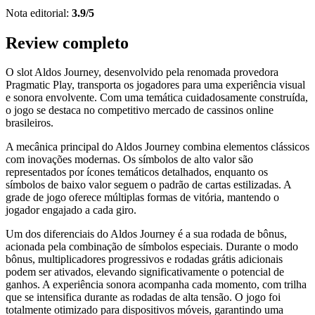
Nota editorial:
3.9/5
Review completo
O slot Aldos Journey, desenvolvido pela renomada provedora
Pragmatic Play, transporta os jogadores para uma experiência visual
e sonora envolvente. Com uma temática cuidadosamente construída,
o jogo se destaca no competitivo mercado de cassinos online
brasileiros.
A mecânica principal do Aldos Journey combina elementos clássicos
com inovações modernas. Os símbolos de alto valor são
representados por ícones temáticos detalhados, enquanto os
símbolos de baixo valor seguem o padrão de cartas estilizadas. A
grade de jogo oferece múltiplas formas de vitória, mantendo o
jogador engajado a cada giro.
Um dos diferenciais do Aldos Journey é a sua rodada de bônus,
acionada pela combinação de símbolos especiais. Durante o modo
bônus, multiplicadores progressivos e rodadas grátis adicionais
podem ser ativados, elevando significativamente o potencial de
ganhos. A experiência sonora acompanha cada momento, com trilha
que se intensifica durante as rodadas de alta tensão. O jogo foi
totalmente otimizado para dispositivos móveis, garantindo uma