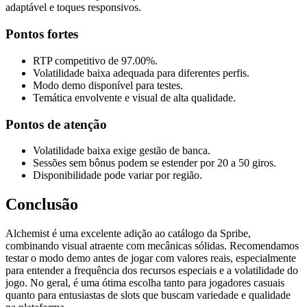
adaptável e toques responsivos.
Pontos fortes
RTP competitivo de 97.00%.
Volatilidade baixa adequada para diferentes perfis.
Modo demo disponível para testes.
Temática envolvente e visual de alta qualidade.
Pontos de atenção
Volatilidade baixa exige gestão de banca.
Sessões sem bônus podem se estender por 20 a 50 giros.
Disponibilidade pode variar por região.
Conclusão
Alchemist é uma excelente adição ao catálogo da Spribe,
combinando visual atraente com mecânicas sólidas. Recomendamos
testar o modo demo antes de jogar com valores reais, especialmente
para entender a frequência dos recursos especiais e a volatilidade do
jogo. No geral, é uma ótima escolha tanto para jogadores casuais
quanto para entusiastas de slots que buscam variedade e qualidade