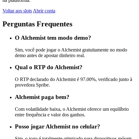
na plataforma.
Voltar aos slots
Abrir conta
Perguntas Frequentes
O Alchemist tem modo demo?
Sim, você pode jogar o Alchemist gratuitamente no modo
demo antes de apostar dinheiro real.
Qual o RTP do Alchemist?
O RTP declarado do Alchemist é 97.00%, verificado junto à
provedora Spribe.
Alchemist paga bem?
Com volatilidade baixa, o Alchemist oferece um equilíbrio
entre frequência e valor dos ganhos.
Posso jogar Alchemist no celular?
Sim, o jogo é totalmente otimizado para dispositivos móveis,