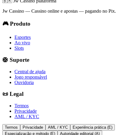
🇧🇷 Jw Cassino plataforma
Jw Cassino — Cassino online e apostas — pagando no Pix.
🎮
Produto
Esportes
Ao vivo
Slots
🛟
Suporte
Central de ajuda
Jogo responsável
Ouvidoria
📜
Legal
Termos
Privacidade
AML / KYC
Termos
Privacidade
AML / KYC
Experiência prática (E)
Especialização e método (E)
Autoridade editorial (A)