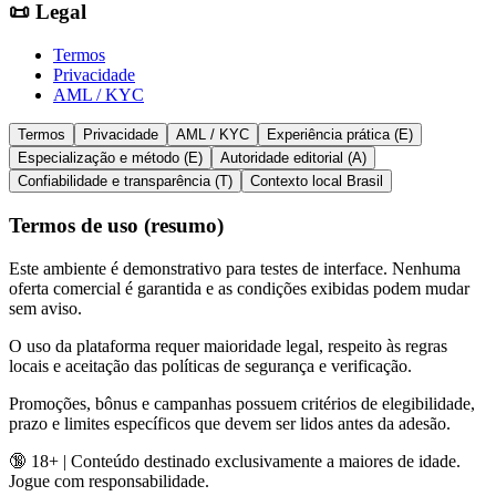
📜
Legal
Termos
Privacidade
AML / KYC
Termos
Privacidade
AML / KYC
Experiência prática (E)
Especialização e método (E)
Autoridade editorial (A)
Confiabilidade e transparência (T)
Contexto local Brasil
Termos de uso (resumo)
Este ambiente é demonstrativo para testes de interface. Nenhuma
oferta comercial é garantida e as condições exibidas podem mudar
sem aviso.
O uso da plataforma requer maioridade legal, respeito às regras
locais e aceitação das políticas de segurança e verificação.
Promoções, bônus e campanhas possuem critérios de elegibilidade,
prazo e limites específicos que devem ser lidos antes da adesão.
🔞 18+ | Conteúdo destinado exclusivamente a maiores de idade.
Jogue com responsabilidade.