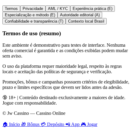
Termos
Privacidade
AML / KYC
Experiência prática (E)
Especialização e método (E)
Autoridade editorial (A)
Confiabilidade e transparência (T)
Contexto local Brasil
Termos de uso (resumo)
Este ambiente é demonstrativo para testes de interface. Nenhuma
oferta comercial é garantida e as condições exibidas podem mudar
sem aviso.
O uso da plataforma requer maioridade legal, respeito às regras
locais e aceitação das políticas de segurança e verificação.
Promoções, bônus e campanhas possuem critérios de elegibilidade,
prazo e limites específicos que devem ser lidos antes da adesão.
🔞 18+ | Conteúdo destinado exclusivamente a maiores de idade.
Jogue com responsabilidade.
© Jw Cassino — Cassino Online
🏠
Início
🎁
Bônus
💳
Depósito
📲
App
🎮
Jogar