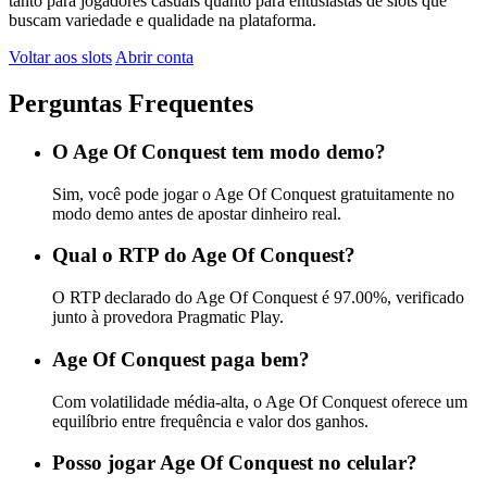
tanto para jogadores casuais quanto para entusiastas de slots que
buscam variedade e qualidade na plataforma.
Voltar aos slots
Abrir conta
Perguntas Frequentes
O Age Of Conquest tem modo demo?
Sim, você pode jogar o Age Of Conquest gratuitamente no
modo demo antes de apostar dinheiro real.
Qual o RTP do Age Of Conquest?
O RTP declarado do Age Of Conquest é 97.00%, verificado
junto à provedora Pragmatic Play.
Age Of Conquest paga bem?
Com volatilidade média-alta, o Age Of Conquest oferece um
equilíbrio entre frequência e valor dos ganhos.
Posso jogar Age Of Conquest no celular?