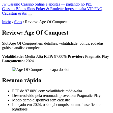
Jw Cassino
Cassino online e apostas — pagando no Pix.
Cassino
Bônus
Slots
Poker & Roulette
Jogos em alta
VIP
FAQ
Cadastrar grátis
Início
/
Slots
/
Review: Age Of Conquest
Review: Age Of Conquest
Slot Age Of Conquest em detalhes: volatilidade, bônus, rodadas
grátis e análise completa.
Volatilidade:
Média-Alta
RTP:
97.00%
Provider:
Pragmatic Play
Lançamento:
2024
Resumo rápido
RTP de 97.00% com volatilidade média-alta.
Desenvolvido pela renomada provedora Pragmatic Play.
Modo demo disponível sem cadastro.
Lançado em 2024, o slot já conquistou uma base fiel de
jogadores.