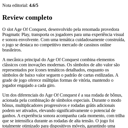
Nota editorial:
4.6/5
Review completo
O slot Age Of Conquest, desenvolvido pela renomada provedora
Pragmatic Play, transporta os jogadores para uma experiência visual
e sonora envolvente. Com uma temática cuidadosamente construída,
o jogo se destaca no competitivo mercado de cassinos online
brasileiros.
A mecânica principal do Age Of Conquest combina elementos
clássicos com inovações modernas. Os símbolos de alto valor são
representados por ícones temáticos detalhados, enquanto os
símbolos de baixo valor seguem o padrão de cartas estilizadas. A
grade de jogo oferece múltiplas formas de vitória, mantendo o
jogador engajado a cada giro.
Um dos diferenciais do Age Of Conquest é a sua rodada de bônus,
acionada pela combinação de símbolos especiais. Durante o modo
bônus, multiplicadores progressivos e rodadas grátis adicionais
podem ser ativados, elevando significativamente o potencial de
ganhos. A experiência sonora acompanha cada momento, com trilha
que se intensifica durante as rodadas de alta tensão. O jogo foi
totalmente otimizado para dispositivos móveis, garantindo uma