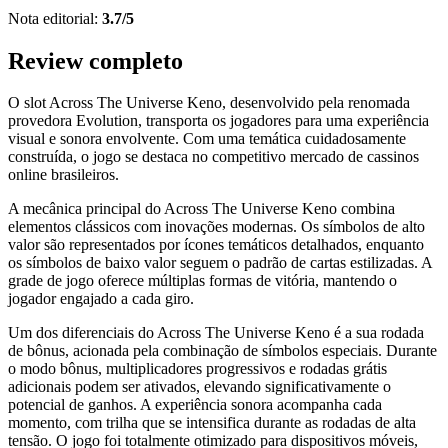
Nota editorial:
3.7/5
Review completo
O slot Across The Universe Keno, desenvolvido pela renomada
provedora Evolution, transporta os jogadores para uma experiência
visual e sonora envolvente. Com uma temática cuidadosamente
construída, o jogo se destaca no competitivo mercado de cassinos
online brasileiros.
A mecânica principal do Across The Universe Keno combina
elementos clássicos com inovações modernas. Os símbolos de alto
valor são representados por ícones temáticos detalhados, enquanto
os símbolos de baixo valor seguem o padrão de cartas estilizadas. A
grade de jogo oferece múltiplas formas de vitória, mantendo o
jogador engajado a cada giro.
Um dos diferenciais do Across The Universe Keno é a sua rodada
de bônus, acionada pela combinação de símbolos especiais. Durante
o modo bônus, multiplicadores progressivos e rodadas grátis
adicionais podem ser ativados, elevando significativamente o
potencial de ganhos. A experiência sonora acompanha cada
momento, com trilha que se intensifica durante as rodadas de alta
tensão. O jogo foi totalmente otimizado para dispositivos móveis,