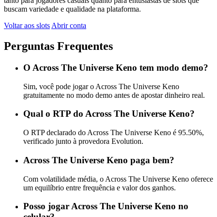
tanto para jogadores casuais quanto para entusiastas de slots que
buscam variedade e qualidade na plataforma.
Voltar aos slots
Abrir conta
Perguntas Frequentes
O Across The Universe Keno tem modo demo?
Sim, você pode jogar o Across The Universe Keno
gratuitamente no modo demo antes de apostar dinheiro real.
Qual o RTP do Across The Universe Keno?
O RTP declarado do Across The Universe Keno é 95.50%,
verificado junto à provedora Evolution.
Across The Universe Keno paga bem?
Com volatilidade média, o Across The Universe Keno oferece
um equilíbrio entre frequência e valor dos ganhos.
Posso jogar Across The Universe Keno no
celular?