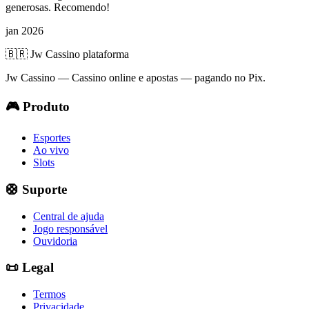
generosas. Recomendo!
jan 2026
🇧🇷 Jw Cassino plataforma
Jw Cassino — Cassino online e apostas — pagando no Pix.
🎮
Produto
Esportes
Ao vivo
Slots
🛟
Suporte
Central de ajuda
Jogo responsável
Ouvidoria
📜
Legal
Termos
Privacidade