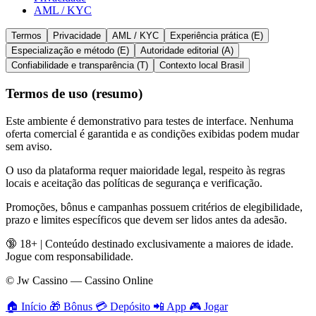
AML / KYC
Termos
Privacidade
AML / KYC
Experiência prática (E)
Especialização e método (E)
Autoridade editorial (A)
Confiabilidade e transparência (T)
Contexto local Brasil
Termos de uso (resumo)
Este ambiente é demonstrativo para testes de interface. Nenhuma
oferta comercial é garantida e as condições exibidas podem mudar
sem aviso.
O uso da plataforma requer maioridade legal, respeito às regras
locais e aceitação das políticas de segurança e verificação.
Promoções, bônus e campanhas possuem critérios de elegibilidade,
prazo e limites específicos que devem ser lidos antes da adesão.
🔞 18+ | Conteúdo destinado exclusivamente a maiores de idade.
Jogue com responsabilidade.
© Jw Cassino — Cassino Online
🏠
Início
🎁
Bônus
💳
Depósito
📲
App
🎮
Jogar