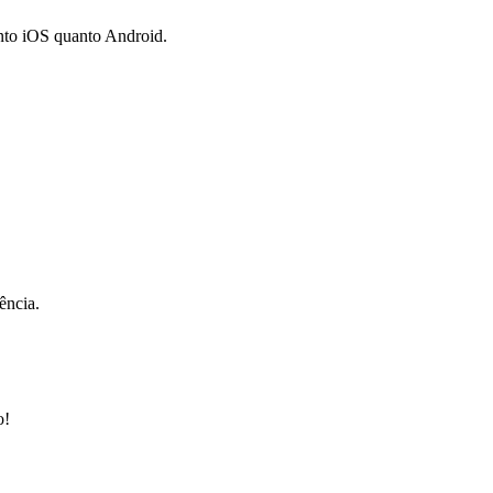
anto iOS quanto Android.
ência.
o!