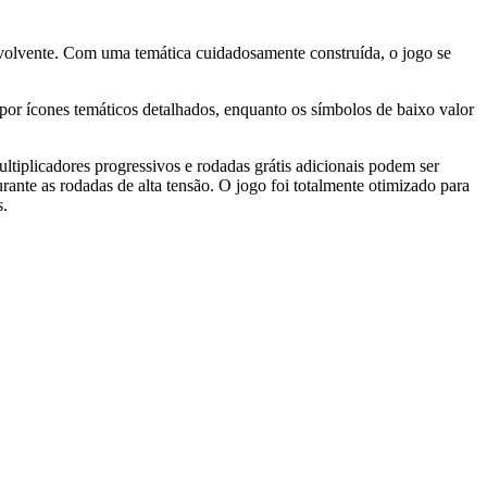
nvolvente. Com uma temática cuidadosamente construída, o jogo se
or ícones temáticos detalhados, enquanto os símbolos de baixo valor
tiplicadores progressivos e rodadas grátis adicionais podem ser
ante as rodadas de alta tensão. O jogo foi totalmente otimizado para
s.