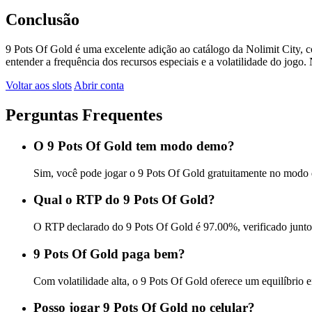
Conclusão
9 Pots Of Gold é uma excelente adição ao catálogo da Nolimit City, 
entender a frequência dos recursos especiais e a volatilidade do jogo
Voltar aos slots
Abrir conta
Perguntas Frequentes
O 9 Pots Of Gold tem modo demo?
Sim, você pode jogar o 9 Pots Of Gold gratuitamente no modo d
Qual o RTP do 9 Pots Of Gold?
O RTP declarado do 9 Pots Of Gold é 97.00%, verificado junto
9 Pots Of Gold paga bem?
Com volatilidade alta, o 9 Pots Of Gold oferece um equilíbrio e
Posso jogar 9 Pots Of Gold no celular?