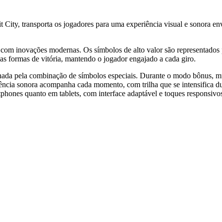
 City, transporta os jogadores para uma experiência visual e sonora e
com inovações modernas. Os símbolos de alto valor são representados p
las formas de vitória, mantendo o jogador engajado a cada giro.
nada pela combinação de símbolos especiais. Durante o modo bônus, mul
ência sonora acompanha cada momento, com trilha que se intensifica dur
tphones quanto em tablets, com interface adaptável e toques responsivo