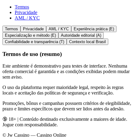
Termos
Privacidade
AML / KYC
Termos
Privacidade
AML / KYC
Experiência prática (E)
Especialização e método (E)
Autoridade editorial (A)
Confiabilidade e transparência (T)
Contexto local Brasil
Termos de uso (resumo)
Este ambiente é demonstrativo para testes de interface. Nenhuma
oferta comercial é garantida e as condições exibidas podem mudar
sem aviso.
O uso da plataforma requer maioridade legal, respeito às regras
locais e aceitação das políticas de segurança e verificação.
Promoções, bônus e campanhas possuem critérios de elegibilidade,
prazo e limites específicos que devem ser lidos antes da adesão.
🔞 18+ | Conteúdo destinado exclusivamente a maiores de idade.
Jogue com responsabilidade.
© Jw Cassino — Cassino Online