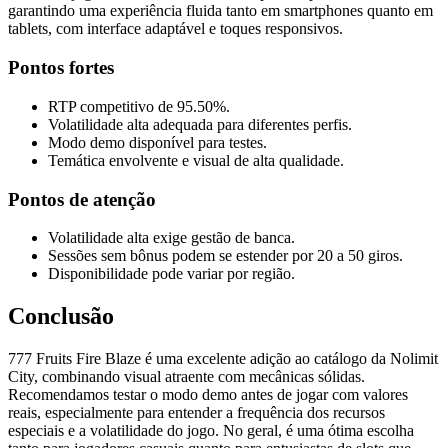
garantindo uma experiência fluida tanto em smartphones quanto em
tablets, com interface adaptável e toques responsivos.
Pontos fortes
RTP competitivo de 95.50%.
Volatilidade alta adequada para diferentes perfis.
Modo demo disponível para testes.
Temática envolvente e visual de alta qualidade.
Pontos de atenção
Volatilidade alta exige gestão de banca.
Sessões sem bônus podem se estender por 20 a 50 giros.
Disponibilidade pode variar por região.
Conclusão
777 Fruits Fire Blaze é uma excelente adição ao catálogo da Nolimit
City, combinando visual atraente com mecânicas sólidas.
Recomendamos testar o modo demo antes de jogar com valores
reais, especialmente para entender a frequência dos recursos
especiais e a volatilidade do jogo. No geral, é uma ótima escolha