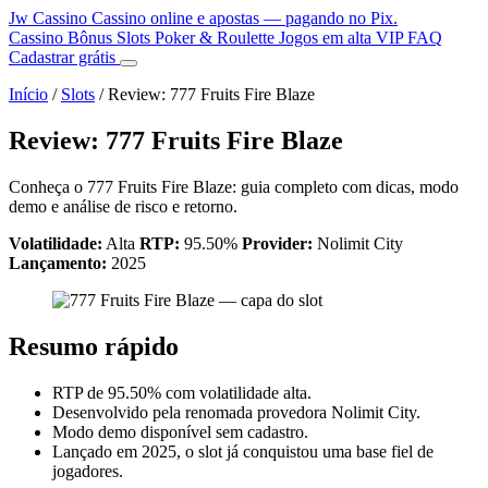
Jw Cassino
Cassino online e apostas — pagando no Pix.
Cassino
Bônus
Slots
Poker & Roulette
Jogos em alta
VIP
FAQ
Cadastrar grátis
Início
/
Slots
/
Review: 777 Fruits Fire Blaze
Review: 777 Fruits Fire Blaze
Conheça o 777 Fruits Fire Blaze: guia completo com dicas, modo
demo e análise de risco e retorno.
Volatilidade:
Alta
RTP:
95.50%
Provider:
Nolimit City
Lançamento:
2025
Resumo rápido
RTP de 95.50% com volatilidade alta.
Desenvolvido pela renomada provedora Nolimit City.
Modo demo disponível sem cadastro.
Lançado em 2025, o slot já conquistou uma base fiel de
jogadores.