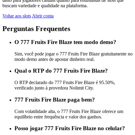
tanto para jogadores casuais quanto para entusiastas de slots que
buscam variedade e qualidade na plataforma.
Voltar aos slots
Abrir conta
Perguntas Frequentes
O 777 Fruits Fire Blaze tem modo demo?
Sim, você pode jogar o 777 Fruits Fire Blaze gratuitamente no
modo demo antes de apostar dinheiro real.
Qual o RTP do 777 Fruits Fire Blaze?
O RTP declarado do 777 Fruits Fire Blaze é 95.50%,
verificado junto à provedora Nolimit City.
777 Fruits Fire Blaze paga bem?
Com volatilidade alta, o 777 Fruits Fire Blaze oferece um
equilíbrio entre frequência e valor dos ganhos.
Posso jogar 777 Fruits Fire Blaze no celular?