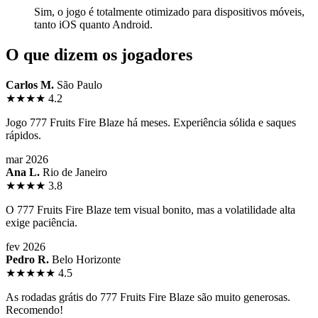
Sim, o jogo é totalmente otimizado para dispositivos móveis,
tanto iOS quanto Android.
O que dizem os jogadores
Carlos M.
São Paulo
★★★★
4.2
Jogo 777 Fruits Fire Blaze há meses. Experiência sólida e saques
rápidos.
mar 2026
Ana L.
Rio de Janeiro
★★★★
3.8
O 777 Fruits Fire Blaze tem visual bonito, mas a volatilidade alta
exige paciência.
fev 2026
Pedro R.
Belo Horizonte
★★★★★
4.5
As rodadas grátis do 777 Fruits Fire Blaze são muito generosas.
Recomendo!