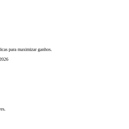
dicas para maximizar ganhos.
2026
es.