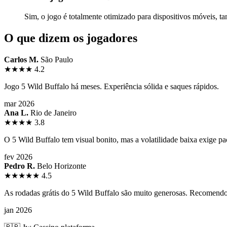
Sim, o jogo é totalmente otimizado para dispositivos móveis, t
O que dizem os jogadores
Carlos M.
São Paulo
★★★★
4.2
Jogo 5 Wild Buffalo há meses. Experiência sólida e saques rápidos.
mar 2026
Ana L.
Rio de Janeiro
★★★★
3.8
O 5 Wild Buffalo tem visual bonito, mas a volatilidade baixa exige pa
fev 2026
Pedro R.
Belo Horizonte
★★★★★
4.5
As rodadas grátis do 5 Wild Buffalo são muito generosas. Recomend
jan 2026