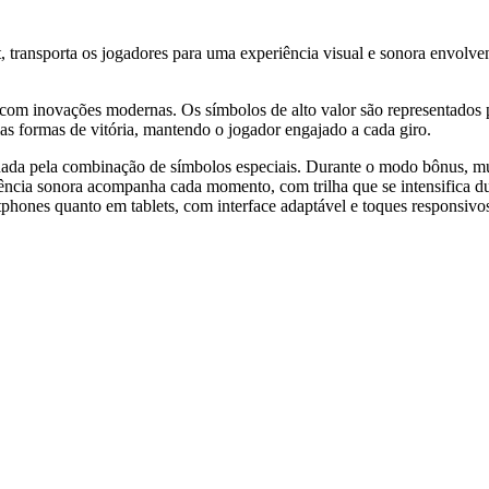
 transporta os jogadores para uma experiência visual e sonora envolve
com inovações modernas. Os símbolos de alto valor são representados p
las formas de vitória, mantendo o jogador engajado a cada giro.
nada pela combinação de símbolos especiais. Durante o modo bônus, mul
ência sonora acompanha cada momento, com trilha que se intensifica dur
tphones quanto em tablets, com interface adaptável e toques responsivo