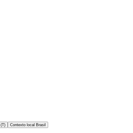
 (T)
Contexto local Brasil