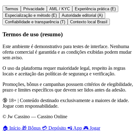
Termos
Privacidade
AML / KYC
Experiência prática (E)
Especialização e método (E)
Autoridade editorial (A)
Confiabilidade e transparência (T)
Contexto local Brasil
Termos de uso (resumo)
Este ambiente é demonstrativo para testes de interface. Nenhuma
oferta comercial é garantida e as condições exibidas podem mudar
sem aviso.
O uso da plataforma requer maioridade legal, respeito às regras
locais e aceitação das políticas de segurança e verificação.
Promoções, bônus e campanhas possuem critérios de elegibilidade,
prazo e limites específicos que devem ser lidos antes da adesão.
🔞 18+ | Conteúdo destinado exclusivamente a maiores de idade.
Jogue com responsabilidade.
© Jw Cassino — Cassino Online
🏠
Início
🎁
Bônus
💳
Depósito
📲
App
🎮
Jogar