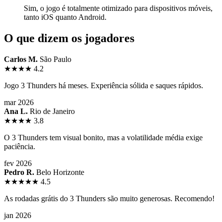
Sim, o jogo é totalmente otimizado para dispositivos móveis,
tanto iOS quanto Android.
O que dizem os jogadores
Carlos M.
São Paulo
★★★★
4.2
Jogo 3 Thunders há meses. Experiência sólida e saques rápidos.
mar 2026
Ana L.
Rio de Janeiro
★★★★
3.8
O 3 Thunders tem visual bonito, mas a volatilidade média exige
paciência.
fev 2026
Pedro R.
Belo Horizonte
★★★★★
4.5
As rodadas grátis do 3 Thunders são muito generosas. Recomendo!
jan 2026