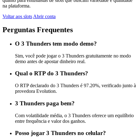
quanto para entusiastas de slots que buscam variedade e qualidade
na plataforma.
Voltar aos slots
Abrir conta
Perguntas Frequentes
O 3 Thunders tem modo demo?
Sim, você pode jogar o 3 Thunders gratuitamente no modo
demo antes de apostar dinheiro real.
Qual o RTP do 3 Thunders?
O RTP declarado do 3 Thunders é 97.20%, verificado junto à
provedora Evolution.
3 Thunders paga bem?
Com volatilidade média, o 3 Thunders oferece um equilíbrio
entre frequência e valor dos ganhos.
Posso jogar 3 Thunders no celular?