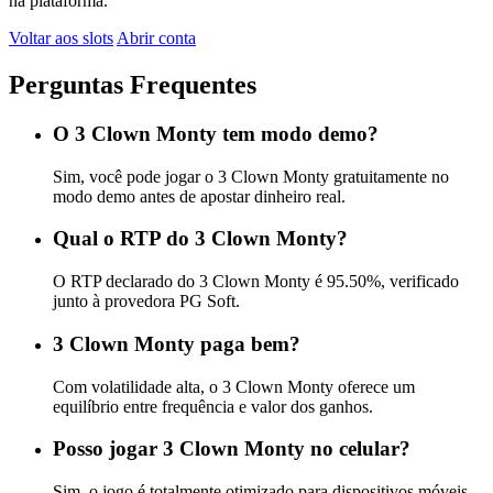
na plataforma.
Voltar aos slots
Abrir conta
Perguntas Frequentes
O 3 Clown Monty tem modo demo?
Sim, você pode jogar o 3 Clown Monty gratuitamente no
modo demo antes de apostar dinheiro real.
Qual o RTP do 3 Clown Monty?
O RTP declarado do 3 Clown Monty é 95.50%, verificado
junto à provedora PG Soft.
3 Clown Monty paga bem?
Com volatilidade alta, o 3 Clown Monty oferece um
equilíbrio entre frequência e valor dos ganhos.
Posso jogar 3 Clown Monty no celular?
Sim, o jogo é totalmente otimizado para dispositivos móveis,