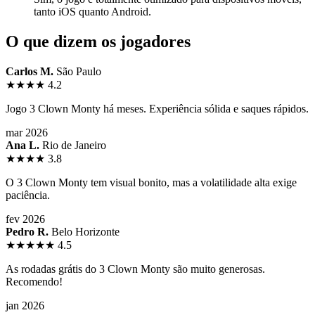
tanto iOS quanto Android.
O que dizem os jogadores
Carlos M.
São Paulo
★★★★
4.2
Jogo 3 Clown Monty há meses. Experiência sólida e saques rápidos.
mar 2026
Ana L.
Rio de Janeiro
★★★★
3.8
O 3 Clown Monty tem visual bonito, mas a volatilidade alta exige
paciência.
fev 2026
Pedro R.
Belo Horizonte
★★★★★
4.5
As rodadas grátis do 3 Clown Monty são muito generosas.
Recomendo!
jan 2026