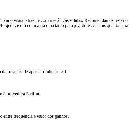
inando visual atraente com mecânicas sólidas. Recomendamos testar o 
. No geral, é uma ótima escolha tanto para jogadores casuais quanto para
demo antes de apostar dinheiro real.
o à provedora NetEnt.
o entre frequência e valor dos ganhos.