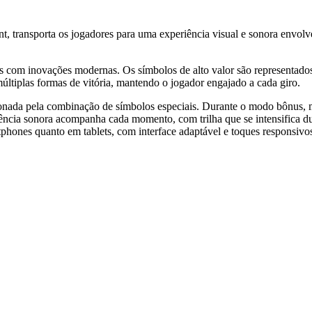
, transporta os jogadores para uma experiência visual e sonora envol
 com inovações modernas. Os símbolos de alto valor são representados
múltiplas formas de vitória, mantendo o jogador engajado a cada giro.
onada pela combinação de símbolos especiais. Durante o modo bônus, mu
ência sonora acompanha cada momento, com trilha que se intensifica dur
tphones quanto em tablets, com interface adaptável e toques responsivo