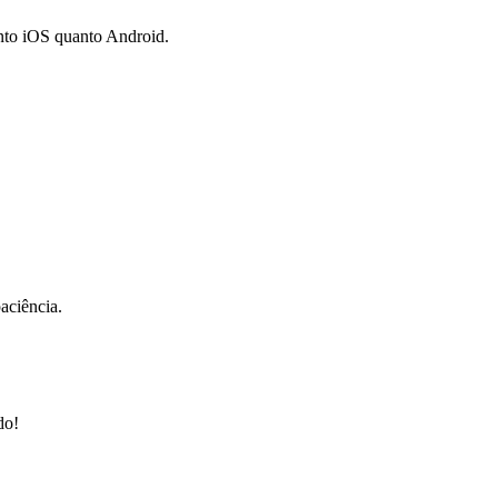
anto iOS quanto Android.
aciência.
do!