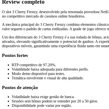
Review completo
O slot 3 Cherry Frenzy, desenvolvido pela renomada provedora NetEnt
no competitivo mercado de cassinos online brasileiros.
A mecânica principal do 3 Cherry Frenzy combina elementos clássicos
valor seguem o padrão de cartas estilizadas. A grade de jogo oferece 
Um dos diferenciais do 3 Cherry Frenzy é a sua rodada de bônus, aci
ativados, elevando significativamente o potencial de ganhos. A experi
dispositivos móveis, garantindo uma experiência fluida tanto em smar
Pontos fortes
RTP competitivo de 97.20%.
Volatilidade baixa adequada para diferentes perfis.
Modo demo disponível para testes.
Temática envolvente e visual de alta qualidade.
Pontos de atenção
Volatilidade baixa exige gestão de banca.
Sessões sem bônus podem se estender por 20 a 50 giros.
Disponibilidade pode variar por região.