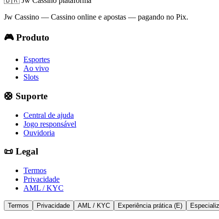
🇧🇷 Jw Cassino plataforma
Jw Cassino — Cassino online e apostas — pagando no Pix.
🎮
Produto
Esportes
Ao vivo
Slots
🛟
Suporte
Central de ajuda
Jogo responsável
Ouvidoria
📜
Legal
Termos
Privacidade
AML / KYC
Termos
Privacidade
AML / KYC
Experiência prática (E)
Especiali