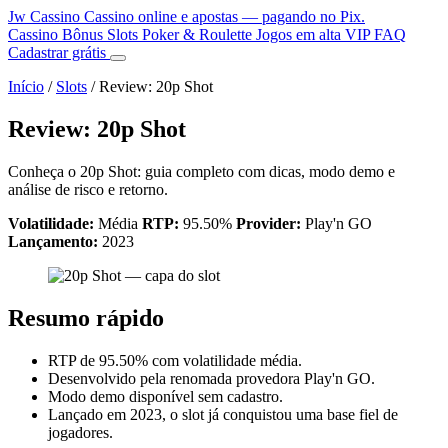
Jw Cassino
Cassino online e apostas — pagando no Pix.
Cassino
Bônus
Slots
Poker & Roulette
Jogos em alta
VIP
FAQ
Cadastrar grátis
Início
/
Slots
/
Review: 20p Shot
Review: 20p Shot
Conheça o 20p Shot: guia completo com dicas, modo demo e
análise de risco e retorno.
Volatilidade:
Média
RTP:
95.50%
Provider:
Play'n GO
Lançamento:
2023
Resumo rápido
RTP de 95.50% com volatilidade média.
Desenvolvido pela renomada provedora Play'n GO.
Modo demo disponível sem cadastro.
Lançado em 2023, o slot já conquistou uma base fiel de
jogadores.