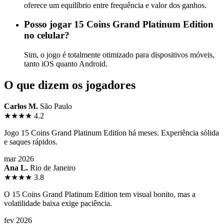
oferece um equilíbrio entre frequência e valor dos ganhos.
Posso jogar 15 Coins Grand Platinum Edition
no celular?
Sim, o jogo é totalmente otimizado para dispositivos móveis,
tanto iOS quanto Android.
O que dizem os jogadores
Carlos M.
São Paulo
★★★★
4.2
Jogo 15 Coins Grand Platinum Edition há meses. Experiência sólida
e saques rápidos.
mar 2026
Ana L.
Rio de Janeiro
★★★★
3.8
O 15 Coins Grand Platinum Edition tem visual bonito, mas a
volatilidade baixa exige paciência.
fev 2026