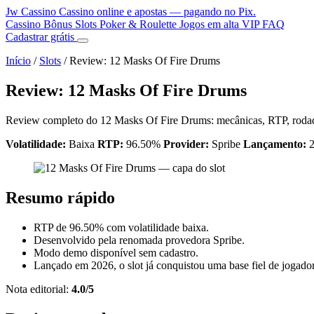
Jw Cassino
Cassino online e apostas — pagando no Pix.
Cassino
Bônus
Slots
Poker & Roulette
Jogos em alta
VIP
FAQ
Cadastrar grátis
Início
/
Slots
/
Review: 12 Masks Of Fire Drums
Review: 12 Masks Of Fire Drums
Review completo do 12 Masks Of Fire Drums: mecânicas, RTP, rodada
Volatilidade:
Baixa
RTP:
96.50%
Provider:
Spribe
Lançamento:
2
Resumo rápido
RTP de 96.50% com volatilidade baixa.
Desenvolvido pela renomada provedora Spribe.
Modo demo disponível sem cadastro.
Lançado em 2026, o slot já conquistou uma base fiel de jogador
Nota editorial:
4.0/5