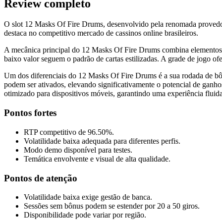
Review completo
O slot 12 Masks Of Fire Drums, desenvolvido pela renomada provedor
destaca no competitivo mercado de cassinos online brasileiros.
A mecânica principal do 12 Masks Of Fire Drums combina elementos c
baixo valor seguem o padrão de cartas estilizadas. A grade de jogo of
Um dos diferenciais do 12 Masks Of Fire Drums é a sua rodada de bôn
podem ser ativados, elevando significativamente o potencial de ganho
otimizado para dispositivos móveis, garantindo uma experiência fluid
Pontos fortes
RTP competitivo de 96.50%.
Volatilidade baixa adequada para diferentes perfis.
Modo demo disponível para testes.
Temática envolvente e visual de alta qualidade.
Pontos de atenção
Volatilidade baixa exige gestão de banca.
Sessões sem bônus podem se estender por 20 a 50 giros.
Disponibilidade pode variar por região.