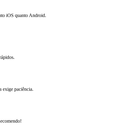
anto iOS quanto Android.
rápidos.
 exige paciência.
 Recomendo!