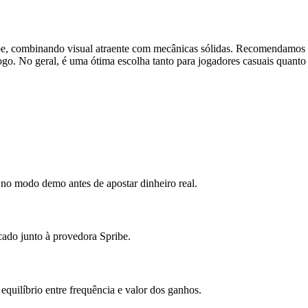
e, combinando visual atraente com mecânicas sólidas. Recomendamos te
 jogo. No geral, é uma ótima escolha tanto para jogadores casuais quanto
no modo demo antes de apostar dinheiro real.
ado junto à provedora Spribe.
quilíbrio entre frequência e valor dos ganhos.