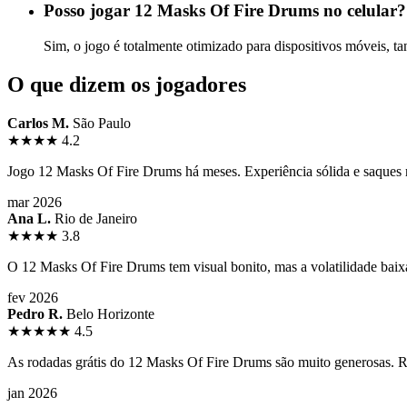
Posso jogar 12 Masks Of Fire Drums no celular?
Sim, o jogo é totalmente otimizado para dispositivos móveis, t
O que dizem os jogadores
Carlos M.
São Paulo
★★★★
4.2
Jogo 12 Masks Of Fire Drums há meses. Experiência sólida e saques 
mar 2026
Ana L.
Rio de Janeiro
★★★★
3.8
O 12 Masks Of Fire Drums tem visual bonito, mas a volatilidade baixa
fev 2026
Pedro R.
Belo Horizonte
★★★★★
4.5
As rodadas grátis do 12 Masks Of Fire Drums são muito generosas.
jan 2026