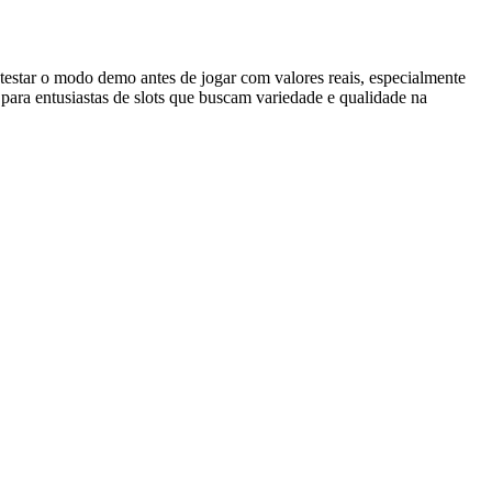
star o modo demo antes de jogar com valores reais, especialmente
 para entusiastas de slots que buscam variedade e qualidade na