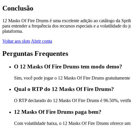
Conclusão
12 Masks Of Fire Drums é uma excelente adição ao catálogo da Sprib
para entender a frequência dos recursos especiais e a volatilidade do
plataforma.
Voltar aos slots
Abrir conta
Perguntas Frequentes
O 12 Masks Of Fire Drums tem modo demo?
Sim, você pode jogar o 12 Masks Of Fire Drums gratuitamente 
Qual o RTP do 12 Masks Of Fire Drums?
O RTP declarado do 12 Masks Of Fire Drums é 96.50%, verific
12 Masks Of Fire Drums paga bem?
Com volatilidade baixa, o 12 Masks Of Fire Drums oferece um e