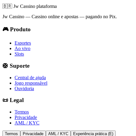
🇧🇷 Jw Cassino plataforma
Jw Cassino — Cassino online e apostas — pagando no Pix.
🎮
Produto
Esportes
Ao vivo
Slots
🛟
Suporte
Central de ajuda
Jogo responsável
Ouvidoria
📜
Legal
Termos
Privacidade
AML / KYC
Termos
Privacidade
AML / KYC
Experiência prática (E)