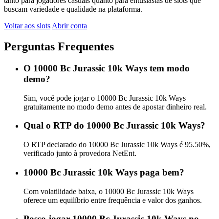
tanto para jogadores casuais quanto para entusiastas de slots que
buscam variedade e qualidade na plataforma.
Voltar aos slots
Abrir conta
Perguntas Frequentes
O 10000 Bc Jurassic 10k Ways tem modo
demo?
Sim, você pode jogar o 10000 Bc Jurassic 10k Ways
gratuitamente no modo demo antes de apostar dinheiro real.
Qual o RTP do 10000 Bc Jurassic 10k Ways?
O RTP declarado do 10000 Bc Jurassic 10k Ways é 95.50%,
verificado junto à provedora NetEnt.
10000 Bc Jurassic 10k Ways paga bem?
Com volatilidade baixa, o 10000 Bc Jurassic 10k Ways
oferece um equilíbrio entre frequência e valor dos ganhos.
Posso jogar 10000 Bc Jurassic 10k Ways no