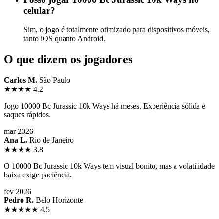
celular?
Sim, o jogo é totalmente otimizado para dispositivos móveis,
tanto iOS quanto Android.
O que dizem os jogadores
Carlos M.
São Paulo
★★★★
4.2
Jogo 10000 Bc Jurassic 10k Ways há meses. Experiência sólida e
saques rápidos.
mar 2026
Ana L.
Rio de Janeiro
★★★★
3.8
O 10000 Bc Jurassic 10k Ways tem visual bonito, mas a volatilidade
baixa exige paciência.
fev 2026
Pedro R.
Belo Horizonte
★★★★★
4.5