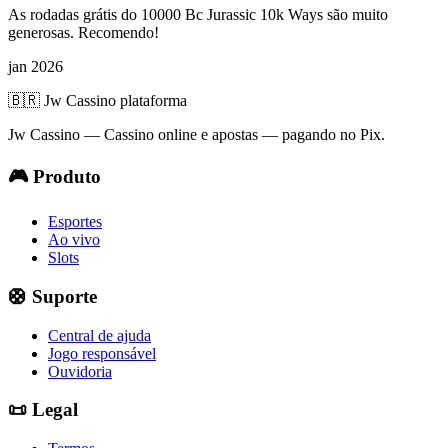
As rodadas grátis do 10000 Bc Jurassic 10k Ways são muito
generosas. Recomendo!
jan 2026
🇧🇷 Jw Cassino plataforma
Jw Cassino — Cassino online e apostas — pagando no Pix.
🎮
Produto
Esportes
Ao vivo
Slots
🛟
Suporte
Central de ajuda
Jogo responsável
Ouvidoria
📜
Legal