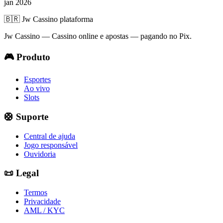
jan 2026
🇧🇷 Jw Cassino plataforma
Jw Cassino — Cassino online e apostas — pagando no Pix.
🎮
Produto
Esportes
Ao vivo
Slots
🛟
Suporte
Central de ajuda
Jogo responsável
Ouvidoria
📜
Legal
Termos
Privacidade
AML / KYC