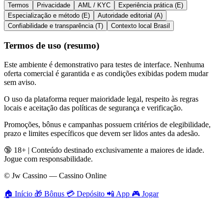
Termos
Privacidade
AML / KYC
Experiência prática (E)
Especialização e método (E)
Autoridade editorial (A)
Confiabilidade e transparência (T)
Contexto local Brasil
Termos de uso (resumo)
Este ambiente é demonstrativo para testes de interface. Nenhuma
oferta comercial é garantida e as condições exibidas podem mudar
sem aviso.
O uso da plataforma requer maioridade legal, respeito às regras
locais e aceitação das políticas de segurança e verificação.
Promoções, bônus e campanhas possuem critérios de elegibilidade,
prazo e limites específicos que devem ser lidos antes da adesão.
🔞 18+ | Conteúdo destinado exclusivamente a maiores de idade.
Jogue com responsabilidade.
© Jw Cassino — Cassino Online
🏠
Início
🎁
Bônus
💳
Depósito
📲
App
🎮
Jogar