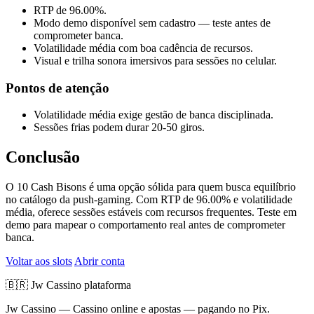
RTP de 96.00%.
Modo demo disponível sem cadastro — teste antes de
comprometer banca.
Volatilidade média com boa cadência de recursos.
Visual e trilha sonora imersivos para sessões no celular.
Pontos de atenção
Volatilidade média exige gestão de banca disciplinada.
Sessões frias podem durar 20-50 giros.
Conclusão
O 10 Cash Bisons é uma opção sólida para quem busca equilíbrio
no catálogo da push-gaming. Com RTP de 96.00% e volatilidade
média, oferece sessões estáveis com recursos frequentes. Teste em
demo para mapear o comportamento real antes de comprometer
banca.
Voltar aos slots
Abrir conta
🇧🇷 Jw Cassino plataforma
Jw Cassino — Cassino online e apostas — pagando no Pix.