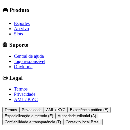
🎮
Produto
Esportes
Ao vivo
Slots
🛟
Suporte
Central de ajuda
Jogo responsável
Ouvidoria
📜
Legal
Termos
Privacidade
AML / KYC
Termos
Privacidade
AML / KYC
Experiência prática (E)
Especialização e método (E)
Autoridade editorial (A)
Confiabilidade e transparência (T)
Contexto local Brasil