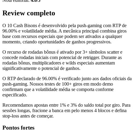
Nota editorial:
4.0/5
Review completo
O 10 Cash Bisons é desenvolvido pela push-gaming com RTP de
96.00% e volatilidade média. A mecânica principal combina giros
base com recursos especiais que podem ser ativados a qualquer
momento, criando oportunidades de ganhos progressivos.
O recurso de rodadas bônus é ativado por 3+ símbolos scatter e
concede rodadas iniciais com potencial de retrigger. Durante as
rodadas bônus, multiplicadores e wilds especiais aumentam
significativamente o potencial de ganhos.
O RTP declarado de 96.00% é verificado junto aos dados oficiais da
push-gaming. Nossos testes de 100+ giros em modo demo
confirmam que a volatilidade média se comporta conforme
especificado.
Recomendamos apostas entre 1% e 3% do saldo total por giro. Para
sessões longas, fracione a banca em pelo menos 4 blocos e defina
stop-loss antes de começar.
Pontos fortes